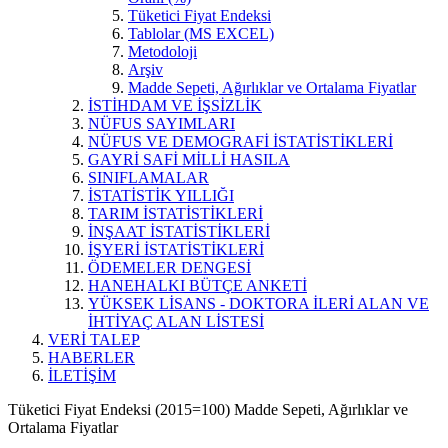
Tüketici Fiyat Endeksi
Tablolar (MS EXCEL)
Metodoloji
Arşiv
Madde Sepeti, Ağırlıklar ve Ortalama Fiyatlar
İSTİHDAM VE İŞSİZLİK
NÜFUS SAYIMLARI
NÜFUS VE DEMOGRAFİ İSTATİSTİKLERİ
GAYRİ SAFİ MİLLİ HASILA
SINIFLAMALAR
İSTATİSTİK YILLIĞI
TARIM İSTATİSTİKLERİ
İNŞAAT İSTATİSTİKLERİ
İŞYERİ İSTATİSTİKLERİ
ÖDEMELER DENGESİ
HANEHALKI BÜTÇE ANKETİ
YÜKSEK LİSANS - DOKTORA İLERİ ALAN VE
İHTİYAÇ ALAN LİSTESİ
VERİ TALEP
HABERLER
İLETİŞİM
Tüketici Fiyat Endeksi (2015=100) Madde Sepeti, Ağırlıklar ve
Ortalama Fiyatlar