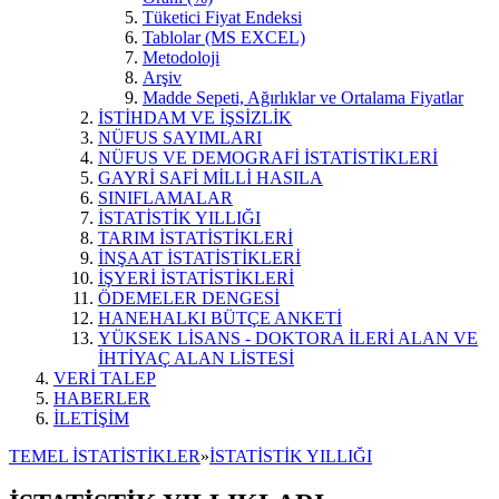
Tüketici Fiyat Endeksi
Tablolar (MS EXCEL)
Metodoloji
Arşiv
Madde Sepeti, Ağırlıklar ve Ortalama Fiyatlar
İSTİHDAM VE İŞSİZLİK
NÜFUS SAYIMLARI
NÜFUS VE DEMOGRAFİ İSTATİSTİKLERİ
GAYRİ SAFİ MİLLİ HASILA
SINIFLAMALAR
İSTATİSTİK YILLIĞI
TARIM İSTATİSTİKLERİ
İNŞAAT İSTATİSTİKLERİ
İŞYERİ İSTATİSTİKLERİ
ÖDEMELER DENGESİ
HANEHALKI BÜTÇE ANKETİ
YÜKSEK LİSANS - DOKTORA İLERİ ALAN VE
İHTİYAÇ ALAN LİSTESİ
VERİ TALEP
HABERLER
İLETİŞİM
TEMEL İSTATİSTİKLER
»
İSTATİSTİK YILLIĞI