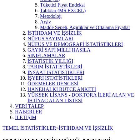
Tüketici Fiyat Endeksi
Tablolar (MS EXCEL)
Metodoloji
Arşiv
Madde Sepeti, Ağırlıklar ve Ortalama Fiyatlar
İSTİHDAM VE İŞSİZLİK
NÜFUS SAYIMLARI
NÜFUS VE DEMOGRAFİ İSTATİSTİKLERİ
GAYRİ SAFİ MİLLİ HASILA
SINIFLAMALAR
İSTATİSTİK YILLIĞI
TARIM İSTATİSTİKLERİ
İNŞAAT İSTATİSTİKLERİ
İŞYERİ İSTATİSTİKLERİ
ÖDEMELER DENGESİ
HANEHALKI BÜTÇE ANKETİ
YÜKSEK LİSANS - DOKTORA İLERİ ALAN VE
İHTİYAÇ ALAN LİSTESİ
VERİ TALEP
HABERLER
İLETİŞİM
TEMEL İSTATİSTİKLER
»
İSTİHDAM VE İŞSİZLİK