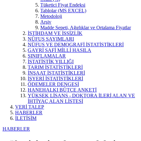
Tüketici Fiyat Endeksi
Tablolar (MS EXCEL)
Metodoloji
Arşiv
Madde Sepeti, Ağırlıklar ve Ortalama Fiyatlar
İSTİHDAM VE İŞSİZLİK
NÜFUS SAYIMLARI
NÜFUS VE DEMOGRAFİ İSTATİSTİKLERİ
GAYRİ SAFİ MİLLİ HASILA
SINIFLAMALAR
İSTATİSTİK YILLIĞI
TARIM İSTATİSTİKLERİ
İNŞAAT İSTATİSTİKLERİ
İŞYERİ İSTATİSTİKLERİ
ÖDEMELER DENGESİ
HANEHALKI BÜTÇE ANKETİ
YÜKSEK LİSANS - DOKTORA İLERİ ALAN VE
İHTİYAÇ ALAN LİSTESİ
VERİ TALEP
HABERLER
İLETİŞİM
HABERLER