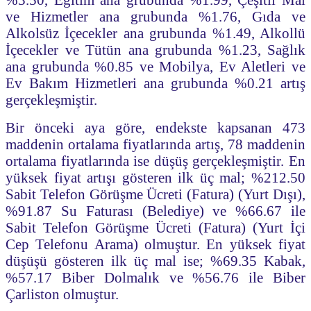
ve Hizmetler ana grubunda %1.76, Gıda ve
Alkolsüz İçecekler ana grubunda %1.49, Alkollü
İçecekler ve Tütün ana grubunda %1.23, Sağlık
ana grubunda %0.85 ve Mobilya, Ev Aletleri ve
Ev Bakım Hizmetleri ana grubunda %0.21 artış
gerçekleşmiştir.
Bir önceki aya göre, endekste kapsanan 473
maddenin ortalama fiyatlarında artış, 78 maddenin
ortalama fiyatlarında ise düşüş gerçekleşmiştir. En
yüksek fiyat artışı gösteren ilk üç mal; %212.50
Sabit Telefon Görüşme Ücreti (Fatura) (Yurt Dışı),
%91.87 Su Faturası (Belediye) ve %66.67 ile
Sabit Telefon Görüşme Ücreti (Fatura) (Yurt İçi
Cep Telefonu Arama) olmuştur. En yüksek fiyat
düşüşü gösteren ilk üç mal ise; %69.35 Kabak,
%57.17 Biber Dolmalık ve %56.76 ile Biber
Çarliston olmuştur.