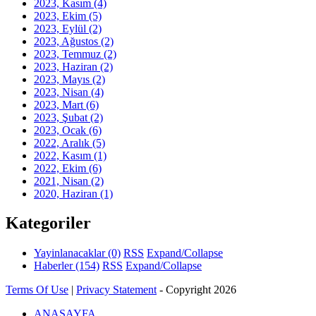
2023, Kasım
(4)
2023, Ekim
(5)
2023, Eylül
(2)
2023, Ağustos
(2)
2023, Temmuz
(2)
2023, Haziran
(2)
2023, Mayıs
(2)
2023, Nisan
(4)
2023, Mart
(6)
2023, Şubat
(2)
2023, Ocak
(6)
2022, Aralık
(5)
2022, Kasım
(1)
2022, Ekim
(6)
2021, Nisan
(2)
2020, Haziran
(1)
Kategoriler
Yayinlanacaklar
(0)
RSS
Expand/Collapse
Haberler
(154)
RSS
Expand/Collapse
Terms Of Use
|
Privacy Statement
-
Copyright 2026
ANASAYFA