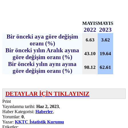
MAYIS
MAYIS
2022
2023
Bir önceki aya göre değişim
6.63
3.62
oranı (%)
Bir önceki yılın Aralık ayına
43.10
19.64
göre değişim oranı (%)
Bir önceki yılın aynı ayına
98.12
62.61
göre değişim oranı (%)
DETAYLAR İÇİN TIKLAYINIZ
Print
Yayınlanma tarihi:
Haz 2, 2023
,
Haber Kategorisi:
Haberler
,
Yorumlar:
0
,
Yazar:
KKTC İstatistik Kurumu
Etiketler: