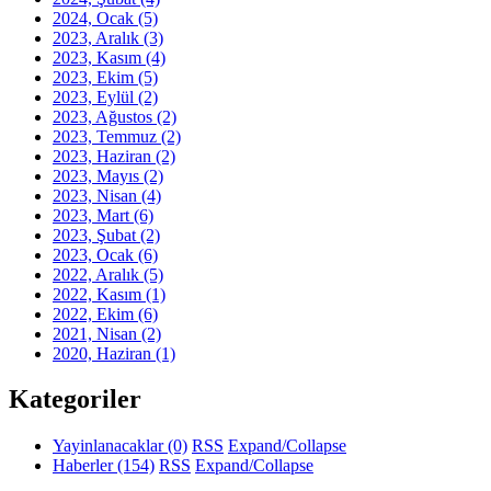
2024, Ocak
(5)
2023, Aralık
(3)
2023, Kasım
(4)
2023, Ekim
(5)
2023, Eylül
(2)
2023, Ağustos
(2)
2023, Temmuz
(2)
2023, Haziran
(2)
2023, Mayıs
(2)
2023, Nisan
(4)
2023, Mart
(6)
2023, Şubat
(2)
2023, Ocak
(6)
2022, Aralık
(5)
2022, Kasım
(1)
2022, Ekim
(6)
2021, Nisan
(2)
2020, Haziran
(1)
Kategoriler
Yayinlanacaklar
(0)
RSS
Expand/Collapse
Haberler
(154)
RSS
Expand/Collapse