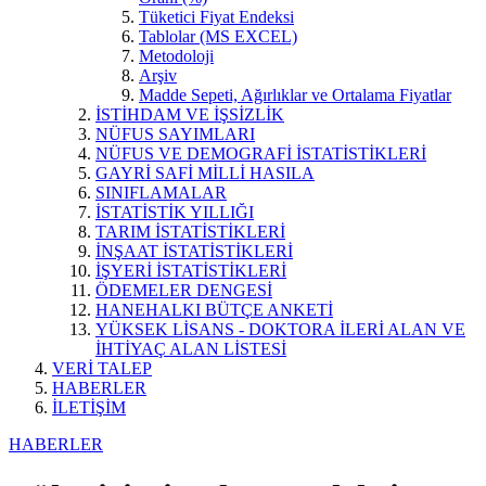
Tüketici Fiyat Endeksi
Tablolar (MS EXCEL)
Metodoloji
Arşiv
Madde Sepeti, Ağırlıklar ve Ortalama Fiyatlar
İSTİHDAM VE İŞSİZLİK
NÜFUS SAYIMLARI
NÜFUS VE DEMOGRAFİ İSTATİSTİKLERİ
GAYRİ SAFİ MİLLİ HASILA
SINIFLAMALAR
İSTATİSTİK YILLIĞI
TARIM İSTATİSTİKLERİ
İNŞAAT İSTATİSTİKLERİ
İŞYERİ İSTATİSTİKLERİ
ÖDEMELER DENGESİ
HANEHALKI BÜTÇE ANKETİ
YÜKSEK LİSANS - DOKTORA İLERİ ALAN VE
İHTİYAÇ ALAN LİSTESİ
VERİ TALEP
HABERLER
İLETİŞİM
HABERLER