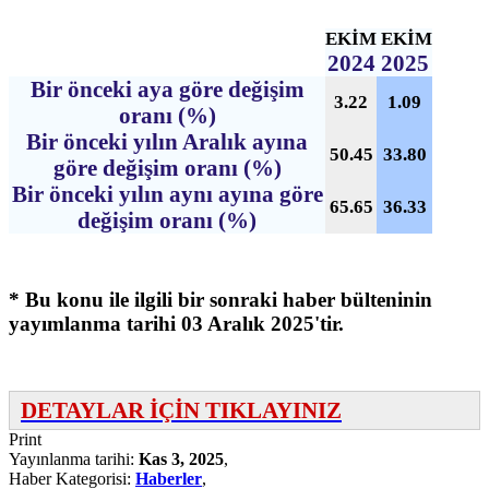
EKİM
EKİM
2024
2025
Bir önceki aya göre değişim
3.22
1.09
oranı (%)
Bir önceki yılın Aralık ayına
50.45
33.80
göre değişim oranı (%)
Bir önceki yılın aynı ayına göre
65.65
36.33
değişim oranı (%)
* Bu konu ile ilgili bir sonraki haber bülteninin
yayımlanma tarihi 03 Aralık 2025'tir.
DETAYLAR İÇİN TIKLAYINIZ
Print
Yayınlanma tarihi:
Kas 3, 2025
,
Haber Kategorisi:
Haberler
,