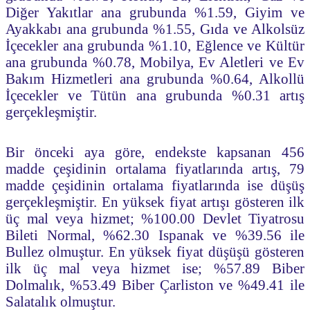
Diğer Yakıtlar ana grubunda %1.59, Giyim ve
Ayakkabı ana grubunda %1.55, Gıda ve Alkolsüz
İçecekler ana grubunda %1.10, Eğlence ve Kültür
ana grubunda %0.78, Mobilya, Ev Aletleri ve Ev
Bakım Hizmetleri ana grubunda %0.64, Alkollü
İçecekler ve Tütün ana grubunda %0.31 artış
gerçekleşmiştir.
Bir önceki aya göre, endekste kapsanan 456
madde çeşidinin ortalama fiyatlarında artış, 79
madde çeşidinin ortalama fiyatlarında ise düşüş
gerçekleşmiştir. En yüksek fiyat artışı gösteren ilk
üç mal veya hizmet; %100.00 Devlet Tiyatrosu
Bileti Normal, %62.30 Ispanak ve %39.56 ile
Bullez olmuştur. En yüksek fiyat düşüşü gösteren
ilk üç mal veya hizmet ise; %57.89 Biber
Dolmalık, %53.49 Biber Çarliston ve %49.41 ile
Salatalık olmuştur.