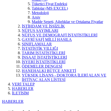
Tüketici Fiyat Endeksi
Tablolar (MS EXCEL)
Metodoloji
Arşiv
Madde Sepeti, Ağırlıklar ve Ortalama Fiyatlar
İSTİHDAM VE İŞSİZLİK
NÜFUS SAYIMLARI
NÜFUS VE DEMOGRAFİ İSTATİSTİKLERİ
GAYRİ SAFİ MİLLİ HASILA
SINIFLAMALAR
İSTATİSTİK YILLIĞI
TARIM İSTATİSTİKLERİ
İNŞAAT İSTATİSTİKLERİ
İŞYERİ İSTATİSTİKLERİ
ÖDEMELER DENGESİ
HANEHALKI BÜTÇE ANKETİ
YÜKSEK LİSANS - DOKTORA İLERİ ALAN VE
İHTİYAÇ ALAN LİSTESİ
VERİ TALEP
HABERLER
İLETİŞİM
HABERLER