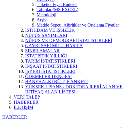
Tüketici Fiyat Endeksi
Tablolar (MS EXCEL)
Metodoloji
Arşiv
Madde Sepeti, Ağırlıklar ve Ortalama Fiyatlar
İSTİHDAM VE İŞSİZLİK
NÜFUS SAYIMLARI
NÜFUS VE DEMOGRAFİ İSTATİSTİKLERİ
GAYRİ SAFİ MİLLİ HASILA
SINIFLAMALAR
İSTATİSTİK YILLIĞI
TARIM İSTATİSTİKLERİ
İNŞAAT İSTATİSTİKLERİ
İŞYERİ İSTATİSTİKLERİ
ÖDEMELER DENGESİ
HANEHALKI BÜTÇE ANKETİ
YÜKSEK LİSANS - DOKTORA İLERİ ALAN VE
İHTİYAÇ ALAN LİSTESİ
VERİ TALEP
HABERLER
İLETİŞİM
HABERLER