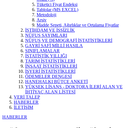
Tüketici Fiyat Endeksi
Tablolar (MS EXCEL)
Metodoloji
Arşiv
Madde Sepeti, Ağırlıklar ve Ortalama Fiyatlar
İSTİHDAM VE İŞSİZLİK
NÜFUS SAYIMLARI
NÜFUS VE DEMOGRAFİ İSTATİSTİKLERİ
GAYRİ SAFİ MİLLİ HASILA
SINIFLAMALAR
İSTATİSTİK YILLIĞI
TARIM İSTATİSTİKLERİ
İNŞAAT İSTATİSTİKLERİ
İŞYERİ İSTATİSTİKLERİ
ÖDEMELER DENGESİ
HANEHALKI BÜTÇE ANKETİ
YÜKSEK LİSANS - DOKTORA İLERİ ALAN VE
İHTİYAÇ ALAN LİSTESİ
VERİ TALEP
HABERLER
İLETİŞİM
HABERLER