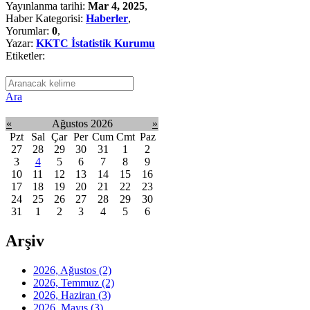
Yayınlanma tarihi:
Mar 4, 2025
,
Haber Kategorisi:
Haberler
,
Yorumlar:
0
,
Yazar:
KKTC İstatistik Kurumu
Etiketler:
Ara
«
Ağustos 2026
»
Pzt
Sal
Çar
Per
Cum
Cmt
Paz
27
28
29
30
31
1
2
3
4
5
6
7
8
9
10
11
12
13
14
15
16
17
18
19
20
21
22
23
24
25
26
27
28
29
30
31
1
2
3
4
5
6
Arşiv
2026, Ağustos
(2)
2026, Temmuz
(2)
2026, Haziran
(3)
2026, Mayıs
(3)