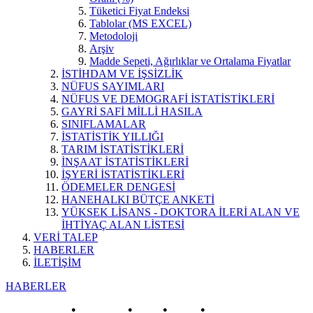
Tüketici Fiyat Endeksi
Tablolar (MS EXCEL)
Metodoloji
Arşiv
Madde Sepeti, Ağırlıklar ve Ortalama Fiyatlar
İSTİHDAM VE İŞSİZLİK
NÜFUS SAYIMLARI
NÜFUS VE DEMOGRAFİ İSTATİSTİKLERİ
GAYRİ SAFİ MİLLİ HASILA
SINIFLAMALAR
İSTATİSTİK YILLIĞI
TARIM İSTATİSTİKLERİ
İNŞAAT İSTATİSTİKLERİ
İŞYERİ İSTATİSTİKLERİ
ÖDEMELER DENGESİ
HANEHALKI BÜTÇE ANKETİ
YÜKSEK LİSANS - DOKTORA İLERİ ALAN VE
İHTİYAÇ ALAN LİSTESİ
VERİ TALEP
HABERLER
İLETİŞİM
HABERLER