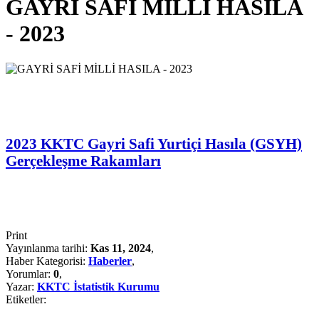
GAYRİ SAFİ MİLLİ HASILA
- 2023
2023 KKTC Gayri Safi Yurtiçi Hasıla (GSYH)
Gerçekleşme Rakamları
Print
Yayınlanma tarihi:
Kas 11, 2024
,
Haber Kategorisi:
Haberler
,
Yorumlar:
0
,
Yazar:
KKTC İstatistik Kurumu
Etiketler: