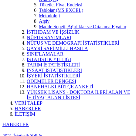
Tüketici Fiyat Endeksi
Tablolar (MS EXCEL)
Metodoloji
Arşiv
Madde Sepeti, Ağırlıklar ve Ortalama Fiyatlar
İSTİHDAM VE İŞSİZLİK
NÜFUS SAYIMLARI
NÜFUS VE DEMOGRAFİ İSTATİSTİKLERİ
GAYRİ SAFİ MİLLİ HASILA
SINIFLAMALAR
İSTATİSTİK YILLIĞI
TARIM İSTATİSTİKLERİ
İNŞAAT İSTATİSTİKLERİ
İŞYERİ İSTATİSTİKLERİ
ÖDEMELER DENGESİ
HANEHALKI BÜTÇE ANKETİ
YÜKSEK LİSANS - DOKTORA İLERİ ALAN VE
İHTİYAÇ ALAN LİSTESİ
VERİ TALEP
HABERLER
İLETİŞİM
HABERLER
2021 İstatistik Yıllığı