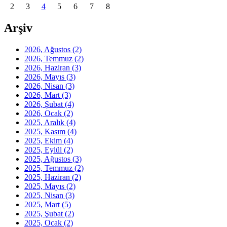
2
3
4
5
6
7
8
Arşiv
2026, Ağustos
(2)
2026, Temmuz
(2)
2026, Haziran
(3)
2026, Mayıs
(3)
2026, Nisan
(3)
2026, Mart
(3)
2026, Şubat
(4)
2026, Ocak
(2)
2025, Aralık
(4)
2025, Kasım
(4)
2025, Ekim
(4)
2025, Eylül
(2)
2025, Ağustos
(3)
2025, Temmuz
(2)
2025, Haziran
(2)
2025, Mayıs
(2)
2025, Nisan
(3)
2025, Mart
(5)
2025, Şubat
(2)
2025, Ocak
(2)