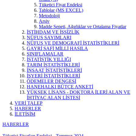
Tüketici Fiyat Endeksi
Tablolar (MS EXCEL)
Metodoloji
Arşiv
Madde Sepeti, Ağırlıklar ve Ortalama Fiyatlar
İSTİHDAM VE İŞSİZLİK
NÜFUS SAYIMLARI
NÜFUS VE DEMOGRAFİ İSTATİSTİKLERİ
GAYRİ SAFİ MİLLİ HASILA
SINIFLAMALAR
İSTATİSTİK YILLIĞI
TARIM İSTATİSTİKLERİ
İNŞAAT İSTATİSTİKLERİ
İŞYERİ İSTATİSTİKLERİ
ÖDEMELER DENGESİ
HANEHALKI BÜTÇE ANKETİ
YÜKSEK LİSANS - DOKTORA İLERİ ALAN VE
İHTİYAÇ ALAN LİSTESİ
VERİ TALEP
HABERLER
İLETİŞİM
HABERLER
Tüketici Fiyatları Endeksi - Temmuz 2024