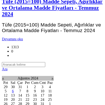
Tüfe (2015=100) Madde Sepeti, Ağırlıklar
ve Ortalama Madde Fiyatları - Temmuz
2024
Tüfe (2015=100) Madde Sepeti, Ağırlıklar ve
Ortalama Madde Fiyatları - Temmuz 2024
Devamını oku
1313
0
Ara
«
Ağustos 2024
»
Pzt
Sal
Çar
Per
Cum
Cmt
Paz
29
30
31
1
2
3
4
5
6
7
8
9
10
11
12
13
14
15
16
17
18
19
20
21
22
23
24
25
26
27
28
29
30
31
1