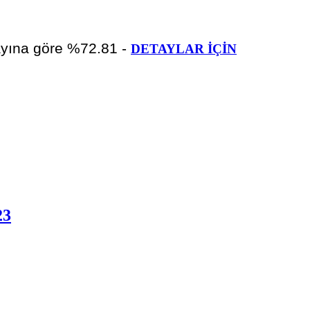
 ayına göre %72.81 -
DETAYLAR İÇİN
23