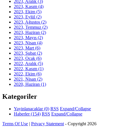
2023, Aralık
(3)
2023, Kasım
(4)
2023, Ekim
(5)
2023, Eylül
(2)
2023, Ağustos
(2)
2023, Temmuz
(2)
2023, Haziran
(2)
2023, Mayıs
(2)
2023, Nisan
(4)
2023, Mart
(6)
2023, Şubat
(2)
2023, Ocak
(6)
2022, Aralık
(5)
2022, Kasım
(1)
2022, Ekim
(6)
2021, Nisan
(2)
2020, Haziran
(1)
Kategoriler
Yayinlanacaklar
(0)
RSS
Expand/Collapse
Haberler
(154)
RSS
Expand/Collapse
Terms Of Use
|
Privacy Statement
-
Copyright 2026