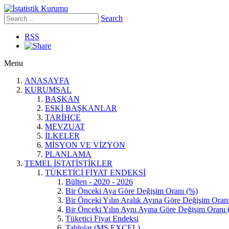
Search
RSS
Menu
ANASAYFA
KURUMSAL
BAŞKAN
ESKİ BAŞKANLAR
TARİHÇE
MEVZUAT
İLKELER
MİSYON VE VİZYON
PLANLAMA
TEMEL İSTATİSTİKLER
TÜKETİCİ FİYAT ENDEKSİ
Bülten - 2020 - 2026
Bir Önceki Aya Göre Değişim Oranı (%)
Bir Önceki Yılın Aralık Ayına Göre Değişim Oran
Bir Önceki Yılın Aynı Ayına Göre Değişim Oranı 
Tüketici Fiyat Endeksi
Tablolar (MS EXCEL)