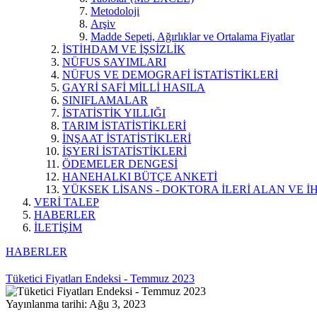
Metodoloji
Arşiv
Madde Sepeti, Ağırlıklar ve Ortalama Fiyatlar
İSTİHDAM VE İŞSİZLİK
NÜFUS SAYIMLARI
NÜFUS VE DEMOGRAFİ İSTATİSTİKLERİ
GAYRİ SAFİ MİLLİ HASILA
SINIFLAMALAR
İSTATİSTİK YILLIĞI
TARIM İSTATİSTİKLERİ
İNŞAAT İSTATİSTİKLERİ
İŞYERİ İSTATİSTİKLERİ
ÖDEMELER DENGESİ
HANEHALKI BÜTÇE ANKETİ
YÜKSEK LİSANS - DOKTORA İLERİ ALAN VE İH
VERİ TALEP
HABERLER
İLETİŞİM
HABERLER
Tüketici Fiyatları Endeksi - Temmuz 2023
Yayınlanma tarihi: Ağu 3, 2023