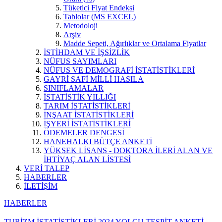
Tüketici Fiyat Endeksi
Tablolar (MS EXCEL)
Metodoloji
Arşiv
Madde Sepeti, Ağırlıklar ve Ortalama Fiyatlar
İSTİHDAM VE İŞSİZLİK
NÜFUS SAYIMLARI
NÜFUS VE DEMOGRAFİ İSTATİSTİKLERİ
GAYRİ SAFİ MİLLİ HASILA
SINIFLAMALAR
İSTATİSTİK YILLIĞI
TARIM İSTATİSTİKLERİ
İNŞAAT İSTATİSTİKLERİ
İŞYERİ İSTATİSTİKLERİ
ÖDEMELER DENGESİ
HANEHALKI BÜTÇE ANKETİ
YÜKSEK LİSANS - DOKTORA İLERİ ALAN VE
İHTİYAÇ ALAN LİSTESİ
VERİ TALEP
HABERLER
İLETİŞİM
HABERLER
TURİZM İSTATİSTİKLERİ 2024 YOLCU TESPİT ANKETİ