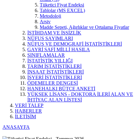
Tüketici Fiyat Endeksi
Tablolar (MS EXCEL)
Metodoloji
Arşiv
Madde Sepeti, Ağırlıklar ve Ortalama Fiyatlar
İSTİHDAM VE İŞSİZLİK
NÜFUS SAYIMLARI
NÜFUS VE DEMOGRAFİ İSTATİSTİKLERİ
GAYRİ SAFİ MİLLİ HASILA
SINIFLAMALAR
İSTATİSTİK YILLIĞI
TARIM İSTATİSTİKLERİ
İNŞAAT İSTATİSTİKLERİ
İŞYERİ İSTATİSTİKLERİ
ÖDEMELER DENGESİ
HANEHALKI BÜTÇE ANKETİ
YÜKSEK LİSANS - DOKTORA İLERİ ALAN VE
İHTİYAÇ ALAN LİSTESİ
VERİ TALEP
HABERLER
İLETİŞİM
ANASAYFA